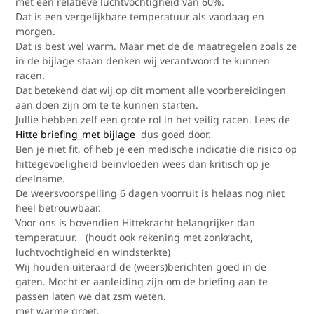
met een relatieve luchtvochtigheid van 60%.
Dat is een vergelijkbare temperatuur als vandaag en
morgen.
Dat is best wel warm. Maar met de de maatregelen zoals ze
in de bijlage staan denken wij verantwoord te kunnen
racen.
Dat betekend dat wij op dit moment alle voorbereidingen
aan doen zijn om te te kunnen starten.
Jullie hebben zelf een grote rol in het veilig racen. Lees de
Hitte briefing_met bijlage
dus goed door.
Ben je niet fit, of heb je een medische indicatie die risico op
hittegevoeligheid beïnvloeden wees dan kritisch op je
deelname.
De weersvoorspelling 6 dagen voorruit is helaas nog niet
heel betrouwbaar.
Voor ons is bovendien Hittekracht belangrijker dan
temperatuur. (houdt ook rekening met zonkracht,
luchtvochtigheid en windsterkte)
Wij houden uiteraard de (weers)berichten goed in de
gaten. Mocht er aanleiding zijn om de briefing aan te
passen laten we dat zsm weten.
met warme groet,